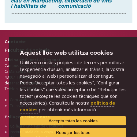
clau en màrqueting, exportació de vins
i habilitats de comunicació
Contacte
Facultat d'Enologia
Aquest lloc web utilitza cookies
Oficina de Suport al Deganat
Utilitzem cookies pròpies i de tercers per millorar
Campus Sescelades, edifici N4
l’experiència d’usuari, analitzar el trànsit, la vostra
C/ Marcel·lí Domingo, 1
navegació al web i personalitzar el contingut.
43007 Tarragona
Podeu “Acceptar totes les cookies”, “Configurar
deganat.enologia@urv.cat
les cookies” que voleu acceptar o bé “Rebutjar-les
Telèfon: 977 55
86 00
/ Fax: 977 55 82 37
totes” (excepte les cookies tècniques que són
Com arribar-hi
necessàries). Consulteu la nostra
política de
Transport
cookies
per obtenir més informació.
Enllaços relacionats
Accepta totes les cookies
Col·legi d'Enòlegs de Catalunya
Institut Català de la Vinya i el Vi
Rebutjar-les totes