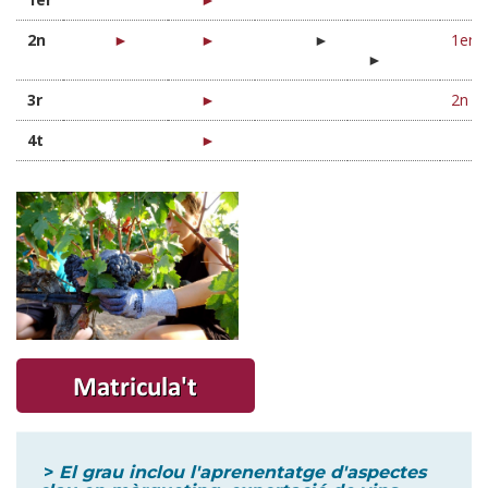
2n
►
►
►
1er 
►
3r
►
2n Q
4t
►
>
El grau inclou l'aprenentatge d'aspectes