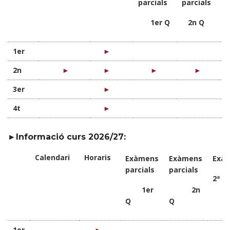
parcials
parcials
c
1er Q
2n Q
1er
►
2n
►
►
►
►
3er
►
4t
►
►Informació curs 2026/27:
Calendari
Horaris
Exàmens
Exàmens
Exà
parcials
parcials
2ª c
1er
2n
Q
Q
1er
►