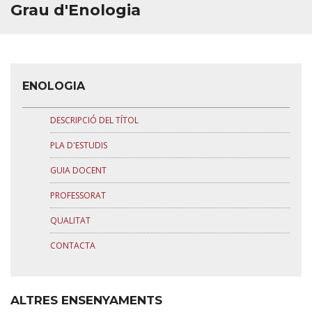
Grau d'Enologia
QUALITAT
INFORMACIÓ PER A...
ENOLOGIA
ELS NOSTRES VINS
DESCRIPCIÓ DEL TÍTOL
PARTNERS
PLA D'ESTUDIS
BÚSTIA DE CONTACTE
GUIA DOCENT
PROFESSORAT
QUALITAT
CONTACTA
ALTRES ENSENYAMENTS