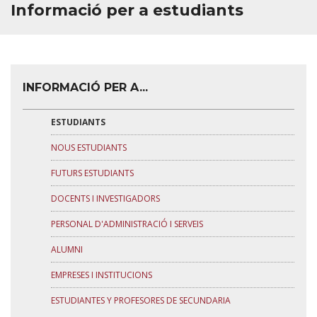
Informació per a estudiants
Alumni
Estudiants i professors de secundària
ELS NOSTRES VINS
INFORMACIÓ PER A...
PARTNERS
ESTUDIANTS
BÚSTIA DE CONTACTE
NOUS ESTUDIANTS
FUTURS ESTUDIANTS
DOCENTS I INVESTIGADORS
PERSONAL D'ADMINISTRACIÓ I SERVEIS
ALUMNI
EMPRESES I INSTITUCIONS
ESTUDIANTES Y PROFESORES DE SECUNDARIA