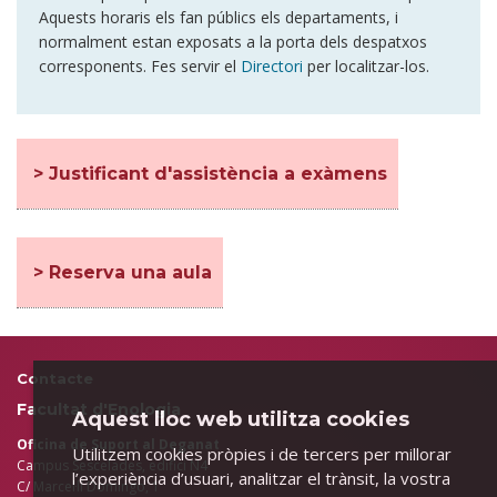
Aquests horaris els fan públics els departaments, i
normalment estan exposats a la porta dels despatxos
corresponents. Fes servir el
Directori
per localitzar-los.
> Justificant d'assistència a exàmens
> Reserva una aula
Contacte
Facultat d'Enologia
Aquest lloc web utilitza cookies
Oficina de Suport al Deganat
Utilitzem cookies pròpies i de tercers per millorar
Campus Sescelades, edifici N4
l’experiència d’usuari, analitzar el trànsit, la vostra
C/ Marcel·lí Domingo, 1