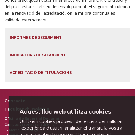
del pla d'estudis i el seu desenvolupament. El seguiment culmina
en la renovació de l'acreditació, on la millora contínua és
validada externament.
INFORMES DE SEGUIMENT
INDICADORS DE SEGUIMENT
ACREDITACIÓ DE TITULACIONS
Contacte
Facultat d'Enologia
Aquest lloc web utilitza cookies
Oficina de Suport al Deganat
Utilitzem cookies pròpies i de tercers per millorar
Campus Sescelades, edifici N4
l’experiència d’usuari, analitzar el trànsit, la vostra
C/ Marcel·lí Domingo, 1
navegació al web i personalitzar el contingut.