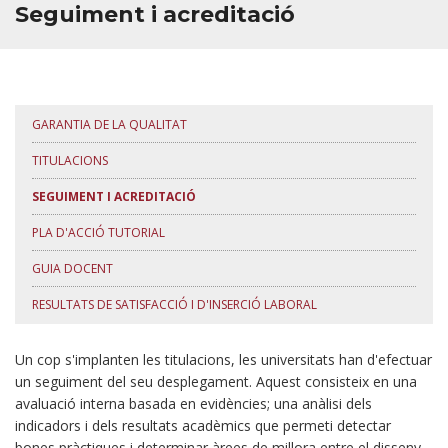
Seguiment i acreditació
PARTNERS
BÚSTIA DE CONTACTE
GARANTIA DE LA QUALITAT
TITULACIONS
SEGUIMENT I ACREDITACIÓ
PLA D'ACCIÓ TUTORIAL
GUIA DOCENT
RESULTATS DE SATISFACCIÓ I D'INSERCIÓ LABORAL
Un cop s'implanten les titulacions, les universitats han d'efectuar
un seguiment del seu desplegament. Aquest consisteix en una
avaluació interna basada en evidències; una anàlisi dels
indicadors i dels resultats acadèmics que permeti detectar
bones pràctiques i determinar àrees de millora entre el disseny